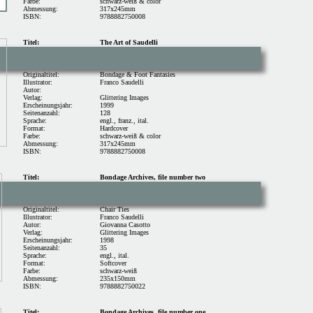
Farbe:
schwarz-weiß & color
Abmessung:
317x245mm
ISBN:
9788882750008
Titel:
The Art of Saudelli
Originaltitel:
Bondage & Foot Fantasies
Illustrator:
Franco Saudelli
Autor:
Verlag:
Glittering Images
Erscheinungsjahr:
1999
Seitenanzahl:
128
Sprache:
engl., franz., ital.
Format:
Hardcover
Farbe:
schwarz-weiß & color
Abmessung:
317x245mm
ISBN:
9788882750008
Titel:
Bondage Archives, file number two
Originaltitel:
Chair Ties
Illustrator:
Franco Saudelli
Autor:
Giovanna Casotto
Verlag:
Glittering Images
Erscheinungsjahr:
1998
Seitenanzahl:
35
Sprache:
engl., ital.
Format:
Softcover
Farbe:
schwarz-weiß
Abmessung:
235x150mm
ISBN:
9788882750022
Titel:
Bondage Archives, file number one