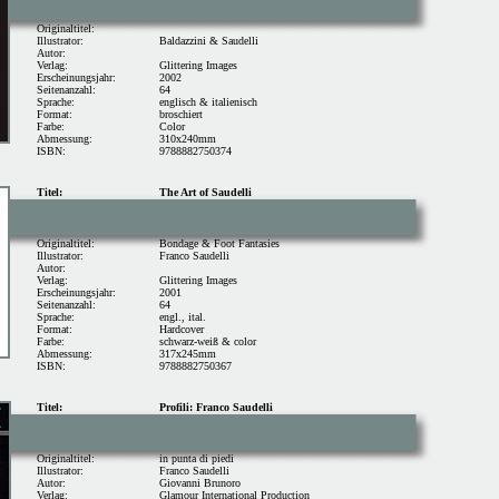
Originaltitel:
Illustrator:
Baldazzini
& Saudelli
Autor:
Verlag:
Glittering Images
Erscheinungsjahr:
2002
Seitenanzahl:
64
Sprache:
englisch & italienisch
Format:
broschiert
Farbe:
Color
Abmessung:
310x240mm
ISBN:
9788882750374
Titel:
The Art of Saudelli
Originaltitel:
Bondage & Foot Fantasies
Illustrator:
Franco Saudelli
Autor:
Verlag:
Glittering Images
Erscheinungsjahr:
2001
Seitenanzahl:
64
Sprache:
engl., ital.
Format:
Hardcover
Farbe:
schwarz-weiß & color
Abmessung:
317x245mm
ISBN:
9788882750367
Titel:
Profili: Franco Saudelli
Originaltitel:
in punta di piedi
Illustrator:
Franco Saudelli
Autor:
Giovanni Brunoro
Verlag:
Glamour International Production