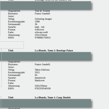
Originaltitel:
Tied & Tickled
Illustrator:
Franco Saudelli
Autor:
Verlag:
Glittering Images
Erscheinungsjahr:
1998
Seitenanzahl:
36
Sprache:
engl., ital.
Format:
Softcover
Farbe:
schwarz-weiß
Abmessung:
235x150mm
ISBN:
9788882750015
Titel:
La Blonde, Tome 2: Bondage Palace
Originaltitel:
Illustrator:
Franco Saudelli
Autor:
Verlag:
Tabou Editions
Erscheinungsjahr:
2015
Seitenanzahl:
64
Sprache:
französisch
Format:
Hardcover
Farbe:
Abmessung:
320x230mm
ISBN:
9782359540109
Titel:
La Blonde, Tome 1: Coup Double
Originaltitel: