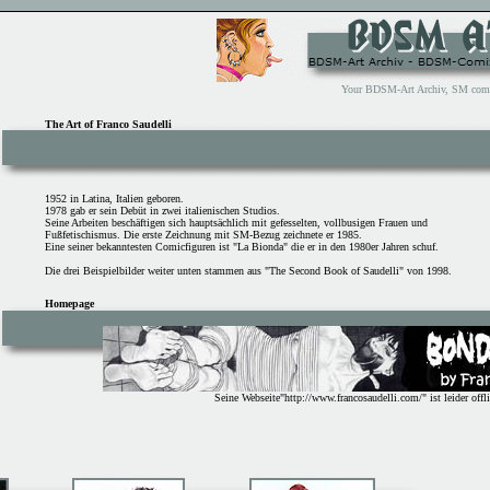
Your BDSM-Art Archiv, SM comix 
The Art of Franco Saudelli
1952 in Latina, Italien geboren.
1978 gab er sein Debüt in zwei italienischen Studios.
Seine Arbeiten beschäftigen sich hauptsächlich mit gefesselten, vollbusigen Frauen und
Fußfetischismus. Die erste Zeichnung mit SM-Bezug zeichnete er 1985.
Eine seiner bekanntesten Comicfiguren ist "La Bionda" die er in den 1980er Jahren schuf.
Die drei Beispielbilder weiter unten stammen aus "The Second Book of Saudelli" von 1998.
Homepage
Seine Webseite"http://www.francosaudelli.com/" ist leider offli