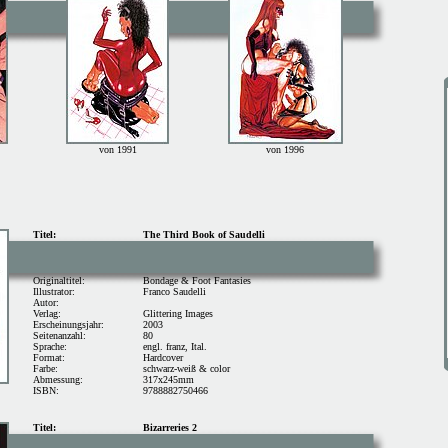
von 1991
von 1996
Titel:
The Third Book of Saudelli
Originaltitel:
Bondage & Foot Fantasies
Illustrator:
Franco Saudelli
Autor:
Verlag:
Glittering Images
Erscheinungsjahr:
2003
Seitenanzahl:
80
Sprache:
engl. franz, Ital.
Format:
Hardcover
Farbe:
schwarz-weiß & color
Abmessung:
317x245mm
ISBN:
9788882750466
Titel:
Bizarreries 2