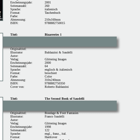
Erscheinungsjahr:
2001
Seitenanzahl:
260
Sprache:
italienisch
Format:
Taschenbuch
Farbe:
Abmessung:
210x160mm
ISBN:
9788882750015
Titel:
Bizarreries 1
Originaltitel:
Illustrator
Baldazzini
& Saudelli
Autor:
Verlag:
Glittering Images
Erscheinungsjahr:
2000
Seitenanzahl:
64
Sprache:
englisch & italienisch
Format:
broschiert
Farbe:
Color
Abmessung:
310x240mm
ISBN:
9788882750350
Cover von:
Roberto Baldazzini
Titel:
The Second Book of Saudelli
Originaltitel:
Bondage & Foot Fantasies
Illustrator:
Franco Saudelli
Autor:
Verlag:
Glittering Images
Erscheinungsjahr:
1998
Seitenanzahl:
122
Sprache:
engl., franz., ital.
Format:
Hardcover