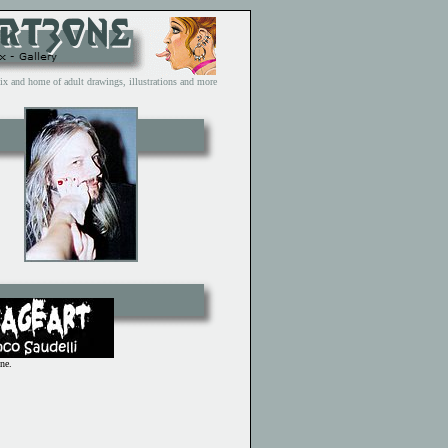
and home of adult drawings, illustrations and more
ne.