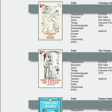
Titel:
Cruising wit
Originaltitel:
LCP142
Illustrator:
Bill Ward
Autor:
Abe Hanson
Verlag:
Lancaster Pre
Erscheinungsjahr:
1980
Seitenanzahl:
Sprache:
englisch
Format:
Farbe:
Abmessung:
ISBN:
Titel:
The Visions 
Originaltitel:
LCP128
Illustrator:
Bill Ward
Autor:
Malcomb Sto
Verlag:
Lancaster Pre
Erscheinungsjahr:
1979
Seitenanzahl:
Sprache:
englisch
Format:
Farbe:
Abmessung:
ISBN:
Titel:
Torture Isla
Originaltitel:
Slave Acade