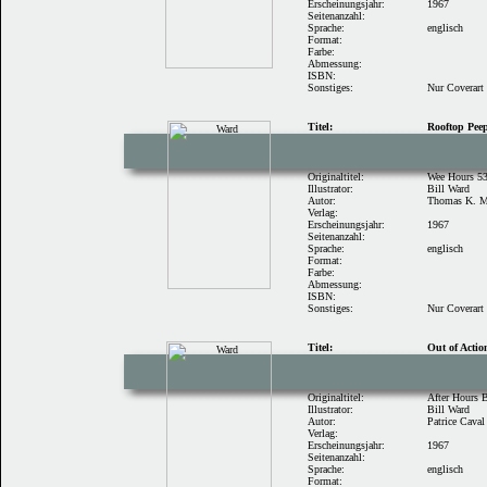
Erscheinungsjahr:
1967
Seitenanzahl:
Sprache:
englisch
Format:
Farbe:
Abmessung:
ISBN:
Sonstiges:
Nur Coverart
Titel:
Rooftop Pee
Originaltitel:
Wee Hours 5
Illustrator:
Bill Ward
Autor:
Thomas K. 
Verlag:
Erscheinungsjahr:
1967
Seitenanzahl:
Sprache:
englisch
Format:
Farbe:
Abmessung:
ISBN:
Sonstiges:
Nur Coverart
Titel:
Out of Actio
Originaltitel:
After Hours 
Illustrator:
Bill Ward
Autor:
Patrice Caval
Verlag:
Erscheinungsjahr:
1967
Seitenanzahl:
Sprache:
englisch
Format: