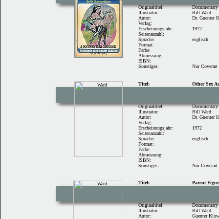
Originaltitel:
Documentary
Illustrator:
Bill Ward
Autor:
Dr. Guenter 
Verlag:
Erscheinungsjahr:
1972
Seitenanzahl:
Sprache:
englisch
Format:
Farbe:
Abmessung:
ISBN:
Sonstiges:
Nur Coverart
Titel:
Other Sex Ac
Originaltitel:
Documentary
Illustrator:
Bill Ward
Autor:
Dr. Guenter 
Verlag:
Erscheinungsjahr:
1972
Seitenanzahl:
Sprache:
englisch
Format:
Farbe:
Abmessung:
ISBN:
Sonstiges:
Nur Coverart
Titel:
Parent Figur
Originaltitel:
Documentary
Illustrator:
Bill Ward
Autor:
Guenter Klo