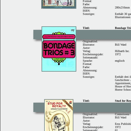
Format:
Farbe:
Abmessung:
280x216mm
ISBN:
Sonstiges:
Enthält 30 ga
Illustrationen
Titel:
Bondage Tri
Originaltitel:
Illustrator:
Bill Ward
Autor:
Verlag:
Hilbarth Inc.
Erscheinungsjahr:
1972
Seitenanzahl:
Sprache:
englisch
Format:
Farbe:
Abmessung:
ISBN:
Sonstiges:
Enthält drei i
Geschichten:
Appointment
House of Hor
Horror Schoo
Titel:
Stud for Roy
Originaltitel:
Connoisseur
Illustrator:
Bill Ward
Autor:
Verlag:
Eros Publish
Erscheinungsjahr:
1972
Seitenanzahl:
61