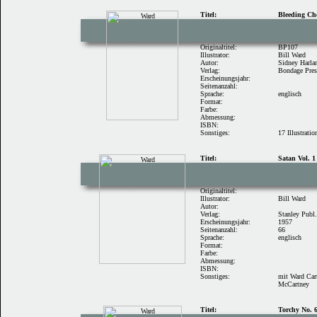
Titel:
Bleeding Ch
Originaltitel:
BP107
Illustrator:
Bill Ward
Autor:
Sidney Harla
Verlag:
Bondage Pres
Erscheinungsjahr:
Seitenanzahl:
Sprache:
englisch
Format:
Farbe:
Abmessung:
ISBN:
Sonstiges:
17 Illustratio
Titel:
Satan Vol. 1
Originaltitel:
Illustrator:
Bill Ward
Autor:
Verlag:
Stanley Publ.
Erscheinungsjahr:
1957
Seitenanzahl:
66
Sprache:
englisch
Format:
Farbe:
Abmessung:
ISBN:
Sonstiges:
mit Ward Car
McCartney
Titel:
Torchy No. 