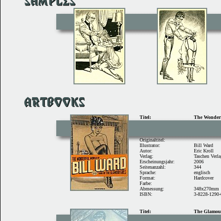
Titel:
The Wonderf
Originaltitel:
Illustrator:
Bill Ward
Autor:
Eric Kroll
Verlag:
Taschen Verl
Erscheinungsjahr:
2006
Seitenanzahl:
344
Sprache:
englisch
Format:
Hardcover
Farbe:
Abmessung:
348x270mm
ISBN:
3-8228-1290-
Titel:
The Glamour