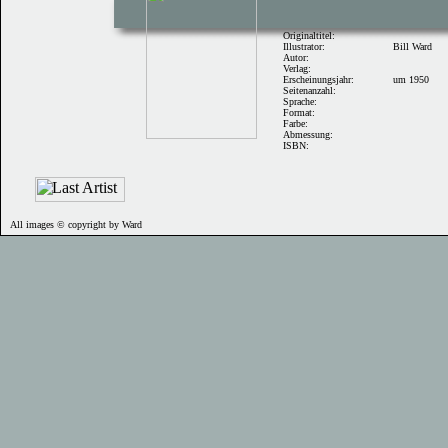
Originaltitel:
Illustrator:
Bill Ward
Autor:
Verlag:
Erscheinungsjahr:
um 1950
Seitenanzahl:
Sprache:
Format:
Farbe:
Abmessung:
ISBN:
All images © copyright by Ward