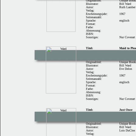
Originaltitel:
Unique Book
Illustrator:
Bill Ward
Autor:
Ruth Lamber
Verlag:
Erscheinungsjahr:
1967
Seitenanzahl:
Sprache:
englisch
Format:
Farbe:
Abmessung:
ISBN:
Sonstiges:
Nur Coverart
Titel:
Maid to Plea
Originaltitel:
Unique Book
Illustrator:
Bill Ward
Autor:
Eve Delon
Verlag:
Erscheinungsjahr:
1967
Seitenanzahl:
Sprache:
englisch
Format:
Farbe:
Abmessung:
ISBN:
Sonstiges:
Nur Coverart
Titel:
Just Once
Originaltitel:
Unique Book
Illustrator:
Bill Ward
Autor:
Lois DuClos
Verlag: