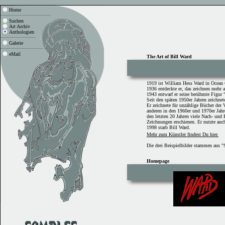
Home
Suchen
Art Archiv
Anthologien
Galerie
eMail
The Art of Bill Ward
1919 ist William Hess Ward in Ocean
1936 entdeckte er, das zeichnen mehr a
1943 entwarf er seine berühmte Figur 
Seit den späten 1950er Jahren zeichnet
Er zeichnete für unzählige Bücher der 
anderen in den 1960er und 1970er Jahre
den letzten 20 Jahren viele Nach- und
Zeichnungen erschienen. Er nutzte au
1998 starb Bill Ward.
Mehr zum Künstler findest Du hier.
Die drei Beispielbilder stammen aus "
Homepage