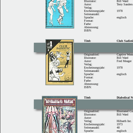
Illustrator:
Bill Ward
Autor:
Terry Sanders
Verlag:
Erscheinungsjahr:
1978
Seitenanzahl:
Sprache:
englisch
Format:
Farbe:
Abmessung:
ISBN:
Titel:
Club Sadisti
Originaltitel:
Captive Wome
Illustrator:
Bill Ward
Autor:
Fred Meager
Verlag:
Erscheinungsjahr:
1978
Seitenanzahl:
Sprache:
englisch
Format:
Farbe:
Abmessung:
ISBN:
Titel:
Diabolical N
Originaltitel:
Illustrated Co
Illustrator:
Bill Ward
Autor:
Verlag:
Hilbarth Inc.
Erscheinungsjahr:
1973
Seitenanzahl:
48
Sprache:
englisch