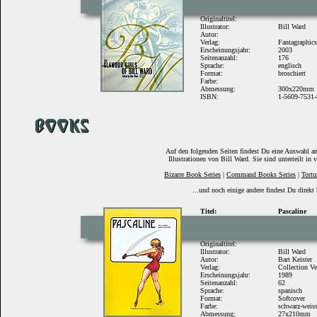
Originaltitel:
Illustrator:
Bill Ward
Autor:
Verlag:
Fantagraphic
Erscheinungsjahr:
2003
Seitenanzahl:
176
Sprache:
englisch
Format:
broschiert
Farbe:
Abmessung:
300x220mm
ISBN:
1-5609-7531-
Auf den folgenden Seiten findest Du eine Auswahl a
Illustrationen von Bill Ward. Sie sind unterteilt in 
Bizarre Book Series
|
Command Books Series
|
Tortu
...und noch einige andere findest Du direkt 
Titel:
Pascaline
Originaltitel:
Illustrator:
Bill Ward
Autor:
Bart Keister
Verlag:
Collection Ve
Erscheinungsjahr:
1989
Seitenanzahl:
62
Sprache:
spanisch
Format:
Softcover
Farbe:
schwarz-weis
Abmessung:
27x210mm