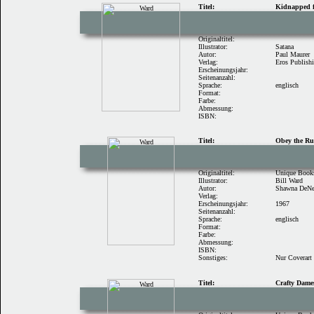
Titel:
Kidnapped f
Originaltitel:
Illustrator:
Satana
Autor:
Paul Maurer
Verlag:
Eros Publish
Erscheinungsjahr:
Seitenanzahl:
Sprache:
englisch
Format:
Farbe:
Abmessung:
ISBN:
Titel:
Obey the Ru
Originaltitel:
Unique Book
Illustrator:
Bill Ward
Autor:
Shawna DeNe
Verlag:
Erscheinungsjahr:
1967
Seitenanzahl:
Sprache:
englisch
Format:
Farbe:
Abmessung:
ISBN:
Sonstiges:
Nur Coverart
Titel:
Crafty Dame