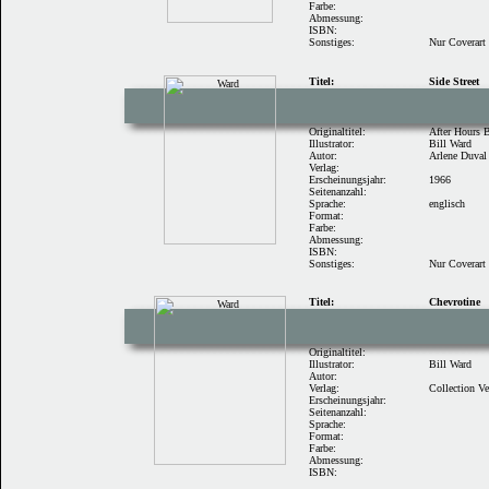
Farbe:
Abmessung:
ISBN:
Sonstiges:
Nur Coverart
Titel:
Side Street
Originaltitel:
After Hours 
Illustrator:
Bill Ward
Autor:
Arlene Duval
Verlag:
Erscheinungsjahr:
1966
Seitenanzahl:
Sprache:
englisch
Format:
Farbe:
Abmessung:
ISBN:
Sonstiges:
Nur Coverart
Titel:
Chevrotine
Originaltitel:
Illustrator:
Bill Ward
Autor:
Verlag:
Collection Ve
Erscheinungsjahr:
Seitenanzahl:
Sprache:
Format:
Farbe:
Abmessung:
ISBN: