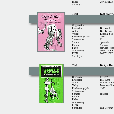
ISBN:
287703013X
Sonstiges:
Titel:
Rose Mary C
Originaltitel:
Illustrator:
Bill Ward
Autor:
Bart Keister
Verlag:
Especial Sta
Erscheinungsjahr:
1982
Seitenanzahl:
62
Sprache:
spanisch
Format:
Softcover
Farbe:
schwarz-weis
Abmessung:
300x210mm
ISBN:
8436521587
Sonstiges:
Titel:
Becky's Hot
Originaltitel:
MLP220
Illustrator:
Bill Ward
Autor:
Norbert Smu
Verlag:
Monterey Pre
Erscheinungsjahr:
1980
Seitenanzahl:
Sprache:
englisch
Format:
Farbe:
Abmessung:
ISBN:
Sonstiges:
Nur Coverart