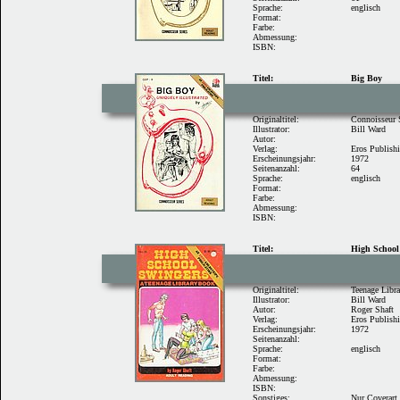
Sprache:
englisch
Format:
Farbe:
Abmessung:
ISBN:
Titel:
Big Boy
Originaltitel:
Connoisseur
Illustrator:
Bill Ward
Autor:
Verlag:
Eros Publish
Erscheinungsjahr:
1972
Seitenanzahl:
64
Sprache:
englisch
Format:
Farbe:
Abmessung:
ISBN:
Titel:
High School
Originaltitel:
Teenage Libr
Illustrator:
Bill Ward
Autor:
Roger Shaft
Verlag:
Eros Publish
Erscheinungsjahr:
1972
Seitenanzahl:
Sprache:
englisch
Format:
Farbe:
Abmessung:
ISBN:
Sonstiges:
Nur Coverart