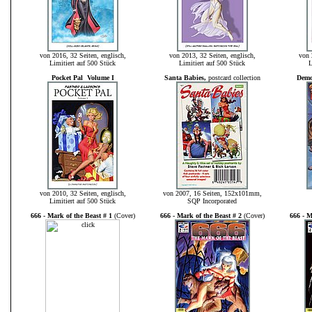
von 2016, 32 Seiten, englisch,
von 2013, 32 Seiten, englisch,
von 
Limitiert auf 500 Stück
Limitiert auf 500 Stück
L
Pocket Pal Volume I
Santa Babies,
postcard collection
Demon
von 2010, 32 Seiten, englisch,
von 2007, 16 Seiten, 152x101mm,
Limitiert auf 500 Stück
SQP Incorporated
666 - Mark of the Beast # 1
(Cover)
666 - Mark of the Beast # 2
(Cover)
666 - M