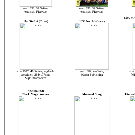
von 1990, 32 Seiten,
von 1990, 32 Seiten,
englisch, Fleetway
englisch, Fleetway
Life, th
Hot Stuf' 6
(Cover)
1994 No. 24
(Cover)
von 1977, 48 Seiten, englisch,
von 1982, englisch,
von 
broschiert, 254x177mm,
Warren Publishing
76
SQP Incorporated
Spellbound:
Black Magic Women
Mermaid Song
Eternal