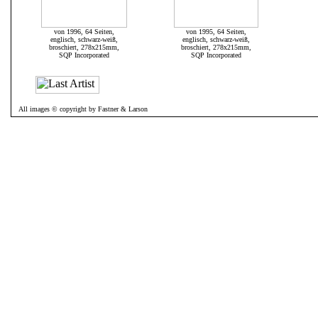
von 1996, 64 Seiten,
von 1995, 64 Seiten,
englisch, schwarz-weiß,
englisch, schwarz-weiß,
broschiert, 278x215mm,
broschiert, 278x215mm,
SQP Incorporated
SQP Incorporated
All images © copyright by Fastner & Larson