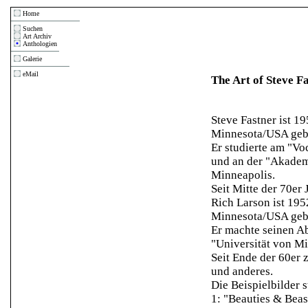
Home
Suchen
Art Archiv
Anthologien
Galerie
eMail
The Art of Steve F
Steve Fastner ist 195
Minnesota/USA geb
Er studierte am "Voc
und an der "Akadem
Minneapolis.
Seit Mitte der 70er
Rich Larson ist 195
Minnesota/USA geb
Er machte seinen A
"Universität von M
Seit Ende der 60er
und anderes.
Die Beispielbilder 
1: "Beauties & Bea