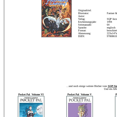
Originaltitel:
Illustrator:
Fastner &
Autor:
Verlag:
SQP Inco
Erscheinungsjahr:
1994
Seitenanzahl:
64
Sprache:
englisch
Format:
broschiert
Abmessung:
223x14
ISBN:
9780861
...und noch einige weitere Bücher vom
SQP-Ver
Und ein Alb
Pocket Pal Volume VI
Pocket Pal Volume V
P