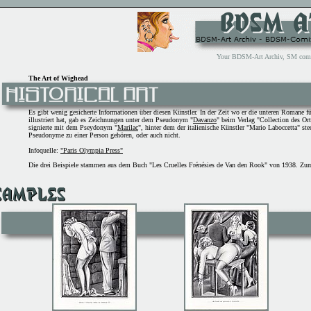
Your BDSM-Art Archiv, SM comix 
The Art of Wighead
Es gibt wenig gesicherte Informationen über diesen Künstler. In der Zeit wo er die unteren Romane f
illustriert hat, gab es Zeichnungen unter dem Pseudonym "
Davanzo
" beim Verlag "Collection des Ort
signierte mit dem Pseydonym "
Marilac
", hinter dem der italienische Künstler "Mario Laboccetta" ste
Pseudonyme zu einer Person gehören, oder auch nicht.
Infoquelle:
"Paris Olympia Press"
Die drei Beispiele stammen aus dem Buch "Les Cruelles Frénésies de Van den Rook" von 1938. Zum 