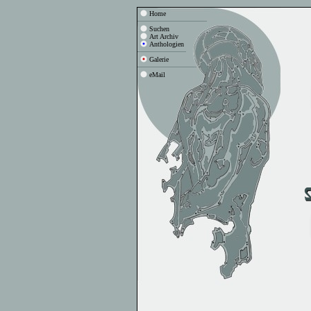
Home
Suchen
Art Archiv
Anthologien
Galerie
eMail