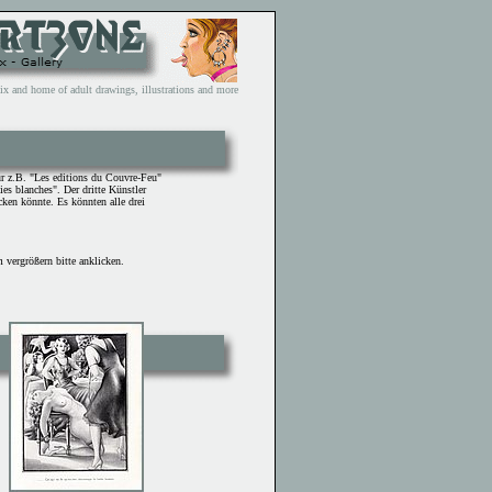
and home of adult drawings, illustrations and more
ür z.B. "Les editions du Couvre-Feu"
ies blanches". Der dritte Künstler
cken könnte. Es könnten alle drei
vergrößern bitte anklicken.