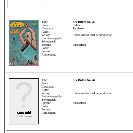
Titel:
Sex Bulles No. 46
Story:
Celine
Illustrator:
Jacobsen
Autor:
Verlag:
Centre audiovisuel de production
Erscheinungsjahr:
Seitenanzahl:
Sprache:
französisch
Farbe:
Format:
Abmessung:
Titel:
Sex Bulles No. 44
Story:
Illustrator:
Autor:
Verlag:
Centre audiovisuel de production
Erscheinungsjahr:
Seitenanzahl:
Sprache:
französisch
Farbe:
Format:
Abmessung: