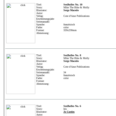
Titel:
SexBulles No. 10
Story:
Mike The Bike & Molly
Illustrator:
Serge Macedo
Autor:
Verlag:
Cote d'Azur Publications
Erscheinungsjahr:
Seitenanzahl:
Sprache:
französisch
Farbe:
color
Format:
320x230mm
Abmessung:
Titel:
SexBulles No. 8
Story:
Mike The Bike & Molly
Illustrator:
Serge Macedo
Autor:
Verlag:
Cote d'Azur Publications
Erscheinungsjahr:
Seitenanzahl:
34
Sprache:
französisch
Farbe:
color
Format:
Abmessung:
Titel:
SexBulles No. 6
Story:
Iris
Illustrator:
Jo Cordes
Autor: