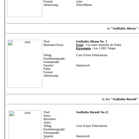
Format:
color
Abmessung:
320x240mm
In
"SexBulles Album"
s
Titel:
SexBulles Album No. 3
Illustrator/Story:
Foxer
- Les nuits blanches de Stella
Kussomoto
- Les 11001 Verges
Verlag:
Cote d'Azur Publications
Erscheinungsjahr:
Seitenanzahl:
Sprache:
französisch
Farbe:
Format:
Abmessung:
In den
"SexBulles Recueil"
Titel:
SexBulles Recueil No.12
Story:
Illustrator:
Autor:
Verlag:
Cote d'Azur Publications
Erscheinungsjahr:
Seitenanzahl:
Sprache:
französisch