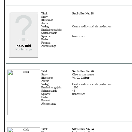
Titel:
SexBulles No. 28
Story:
Illustrator:
Autor:
Verlag:
Centre audiovisuel de production
Erscheinungsjahr:
Seitenanzahl:
Sprache:
französisch
Farbe:
Format:
Abmessung:
Titel:
SexBulles No. 26
Story:
Cléo et son patron
Illustrator:
W. G. Colber
Autor:
Verlag:
Centre audiovisuel de production
Erscheinungsjahr:
1990
Seitenanzahl:
48
Sprache:
französisch
Farbe:
Format:
Abmessung:
Titel:
SexBulles No. 24