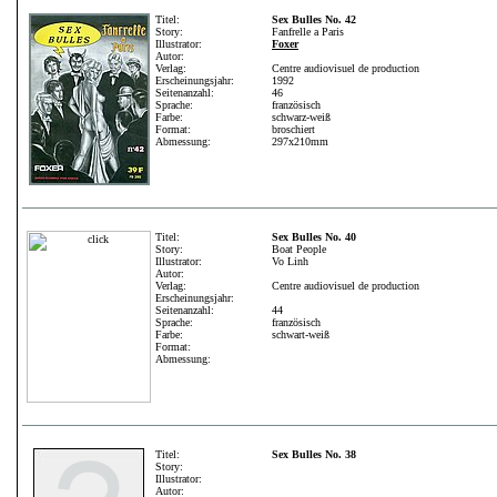
Titel:
Sex Bulles No. 42
Story:
Fanfrelle a Paris
Illustrator:
Foxer
Autor:
Verlag:
Centre audiovisuel de production
Erscheinungsjahr:
1992
Seitenanzahl:
46
Sprache:
französisch
Farbe:
schwarz-weiß
Format:
broschiert
Abmessung:
297x210mm
Titel:
Sex Bulles No. 40
Story:
Boat People
Illustrator:
Vo Linh
Autor:
Verlag:
Centre audiovisuel de production
Erscheinungsjahr:
Seitenanzahl:
44
Sprache:
französisch
Farbe:
schwart-weiß
Format:
Abmessung:
Titel:
Sex Bulles No. 38
Story:
Illustrator:
Autor: