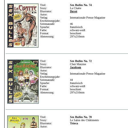
Titel:
Sex Bulles No. 74
Story:
La Chatte
Illustrator:
Duvet
Autor:
Verlag:
Internationale Presse Magazine
Erscheinungsjahr:
Seitenanzahl:
46
Sprache:
französisch
Farbe:
schwarz-weiß
Format:
broschiert
Abmessung:
297x210mm
Titel:
Sex Bulles No. 72
Story:
Chez Maxime
Illustrator:
Jacobsen
Autor:
Verlag:
Internationale Presse Magazine
Erscheinungsjahr:
Seitenanzahl:
44
Sprache:
französisch
Farbe:
schwarz-weiß
Format:
broschiert
Abmessung:
297x210mm
Titel:
Sex Bulles No. 70
Story:
Le Salon des Châtiments
Illustrator:
Trinca
Autor: