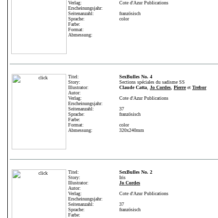
Verlag:
Cote d'Azur Publications
Erscheinungsjahr:
Seitenanzahl:
französisch
Sprache:
color
Farbe:
Format:
Abmessung:
Titel:
SexBulles No. 4
Story:
Sections spéciales du sadisme SS
Illustrator:
Claude Catta
,
Jo Cordes
,
Pierre
et
Trebor
Autor:
Verlag:
Cote d'Azur Publications
Erscheinungsjahr:
Seitenanzahl:
37
Sprache:
französisch
Farbe:
Format:
color
Abmessung:
320x240mm
Titel:
SexBulles No. 2
Story:
Iris
Illustrator:
Jo Cordes
Autor:
Verlag:
Cote d'Azur Publications
Erscheinungsjahr:
Seitenanzahl:
37
Sprache:
französisch
Farbe: