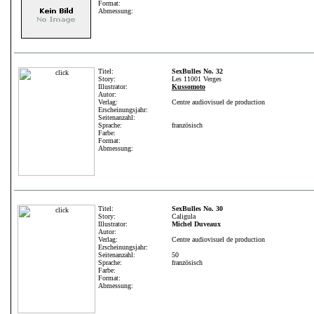
Format:
Abmessung:
Titel:
SexBulles No. 32
Story:
Les 11001 Verges
Illustrator:
Kussomoto
Autor:
Verlag:
Centre audiovisuel de production
Erscheinungsjahr:
Seitenanzahl:
Sprache:
französisch
Farbe:
Format:
Abmessung:
Titel:
SexBulles No. 30
Story:
Caligula
Illustrator:
Michel Duveaux
Autor:
Verlag:
Centre audiovisuel de production
Erscheinungsjahr:
Seitenanzahl:
50
Sprache:
französisch
Farbe:
Format:
Abmessung: