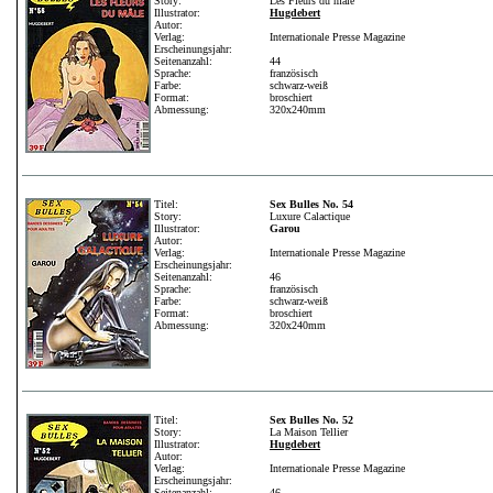
Story:
Les Fleurs du male
Illustrator:
Hugdebert
Autor:
Verlag:
Internationale Presse Magazine
Erscheinungsjahr:
Seitenanzahl:
44
Sprache:
französisch
Farbe:
schwarz-weiß
Format:
broschiert
Abmessung:
320x240mm
Titel:
Sex Bulles No. 54
Story:
Luxure Calactique
Illustrator:
Garou
Autor:
Verlag:
Internationale Presse Magazine
Erscheinungsjahr:
Seitenanzahl:
46
Sprache:
französisch
Farbe:
schwarz-weiß
Format:
broschiert
Abmessung:
320x240mm
Titel:
Sex Bulles No. 52
Story:
La Maison Tellier
Illustrator:
Hugdebert
Autor:
Verlag:
Internationale Presse Magazine
Erscheinungsjahr:
Seitenanzahl:
46