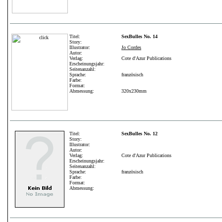
Titel:
SexBulles No. 14
Story:
Illustrator:
Jo Cordes
Autor:
Verlag:
Cote d'Azur Publications
Erscheinungsjahr:
Seitenanzahl:
Sprache:
französisch
Farbe:
Format:
Abmessung:
320x230mm
Titel:
SexBulles No. 12
Story:
Illustrator:
Autor:
Verlag:
Cote d'Azur Publications
Erscheinungsjahr:
Seitenanzahl:
Sprache:
französisch
Farbe:
Format:
Abmessung: