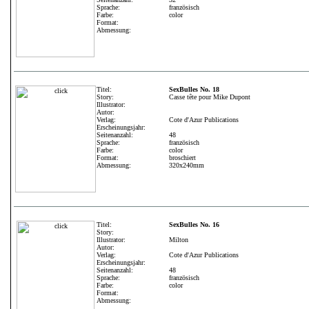
Sprache:
französisch
Farbe:
color
Format:
Abmessung:
Titel:
SexBulles No. 18
Story:
Casse tête pour Mike Dupont
Illustrator:
Autor:
Verlag:
Cote d'Azur Publications
Erscheinungsjahr:
Seitenanzahl:
48
Sprache:
französisch
Farbe:
color
Format:
broschiert
Abmessung:
320x240mm
Titel:
SexBulles No. 16
Story:
Illustrator:
Milton
Autor:
Verlag:
Cote d'Azur Publications
Erscheinungsjahr:
Seitenanzahl:
48
Sprache:
französisch
Farbe:
color
Format:
Abmessung: