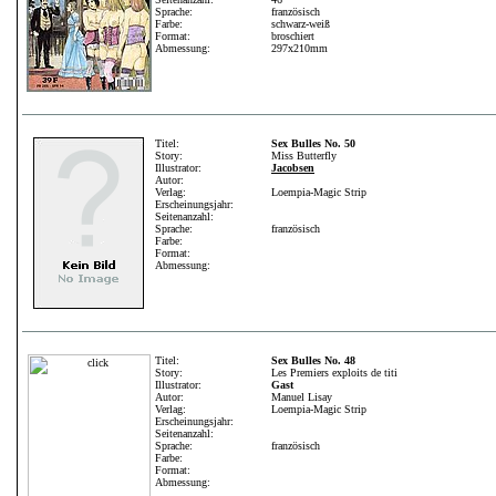
Sprache:
französisch
Farbe:
schwarz-weiß
Format:
broschiert
Abmessung:
297x210mm
Titel:
Sex Bulles No. 50
Story:
Miss Butterfly
Illustrator:
Jacobsen
Autor:
Verlag:
Loempia-Magic Strip
Erscheinungsjahr:
Seitenanzahl:
Sprache:
französisch
Farbe:
Format:
Abmessung:
Titel:
Sex Bulles No. 48
Story:
Les Premiers exploits de titi
Illustrator:
Gast
Autor:
Manuel Lisay
Verlag:
Loempia-Magic Strip
Erscheinungsjahr:
Seitenanzahl:
Sprache:
französisch
Farbe:
Format:
Abmessung: