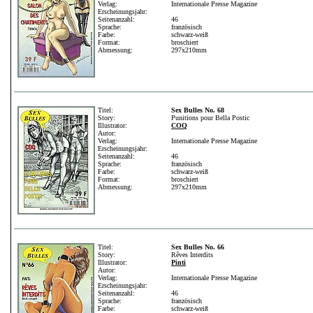
Verlag:
Internationale Presse Magazine
Erscheinungsjahr:
Seitenanzahl:
46
Sprache:
französisch
Farbe:
schwarz-weiß
Format:
broschiert
Abmessung:
297x210mm
Titel:
Sex Bulles No. 68
Story:
Punitions pour Bella Postic
Illustrator:
COQ
Autor:
Verlag:
Internationale Presse Magazine
Erscheinungsjahr:
Seitenanzahl:
46
Sprache:
französisch
Farbe:
schwarz-weiß
Format:
broschiert
Abmessung:
297x210mm
Titel:
Sex Bulles No. 66
Story:
Rêves Interdits
Illustrator:
Pinti
Autor:
Verlag:
Internationale Presse Magazine
Erscheinungsjahr:
Seitenanzahl:
46
Sprache:
französisch
Farbe:
schwarz-weiß