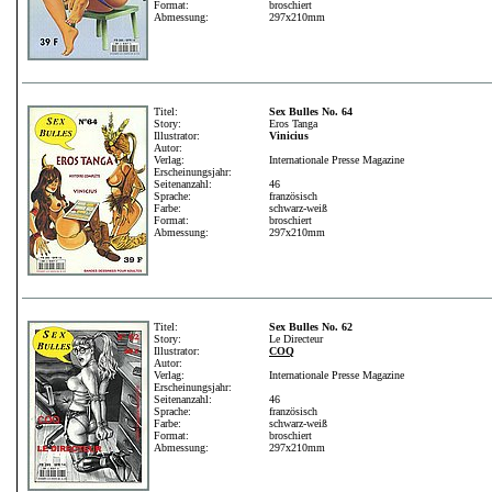
Format:
broschiert
Abmessung:
297x210mm
Titel:
Sex Bulles No. 64
Story:
Eros Tanga
Illustrator:
Vinicius
Autor:
Verlag:
Internationale Presse Magazine
Erscheinungsjahr:
Seitenanzahl:
46
Sprache:
französisch
Farbe:
schwarz-weiß
Format:
broschiert
Abmessung:
297x210mm
Titel:
Sex Bulles No. 62
Story:
Le Directeur
Illustrator:
COQ
Autor:
Verlag:
Internationale Presse Magazine
Erscheinungsjahr:
Seitenanzahl:
46
Sprache:
französisch
Farbe:
schwarz-weiß
Format:
broschiert
Abmessung:
297x210mm