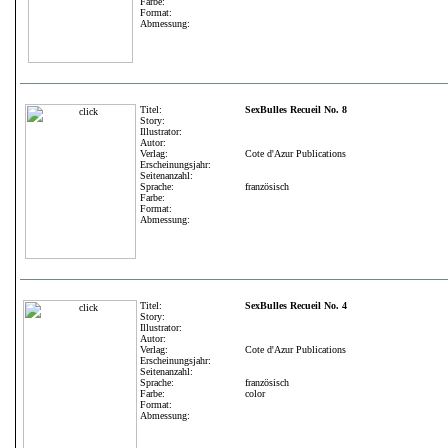
Farbe:
Format:
Abmessung:
Titel:
SexBulles Recueil No. 8
Story:
Illustrator:
Autor:
Verlag:
Cote d'Azur Publications
Erscheinungsjahr:
Seitenanzahl:
Sprache:
französisch
Farbe:
Format:
Abmessung:
Titel:
SexBulles Recueil No. 4
Story:
Illustrator:
Autor:
Verlag:
Cote d'Azur Publications
Erscheinungsjahr:
Seitenanzahl:
Sprache:
französisch
Farbe:
color
Format:
Abmessung: