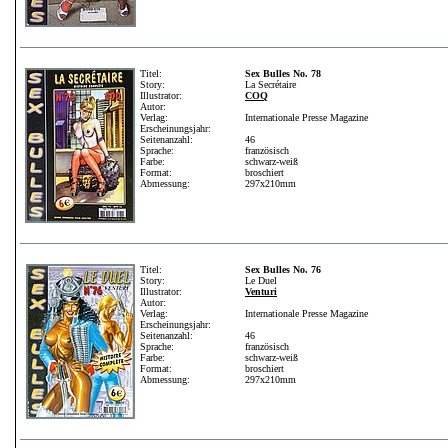
Titel:
Sex Bulles No. 78
Story:
La Secrétaire
Illustrator:
COQ
Autor:
Verlag:
Internationale Presse Magazine
Erscheinungsjahr:
Seitenanzahl:
46
Sprache:
französisch
Farbe:
schwarz-weiß
Format:
broschiert
Abmessung:
297x210mm
Titel:
Sex Bulles No. 76
Story:
Le Duel
Illustrator:
Venturi
Autor:
Verlag:
Internationale Presse Magazine
Erscheinungsjahr:
Seitenanzahl:
46
Sprache:
französisch
Farbe:
schwarz-weiß
Format:
broschiert
Abmessung:
297x210mm