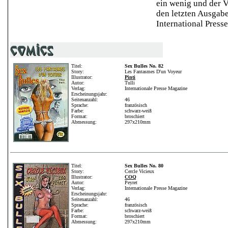
ein wenig und der V
den letzten Ausgabe
International Press
Titel:
Sex Bulles No. 82
Story:
Les Fantasmes D'un Voyeur
Illustrator:
Pinti
Autor:
Tulli
Verlag:
Internationale Presse Magazine
Erscheinungsjahr:
Seitenanzahl:
46
Sprache:
französisch
Farbe:
schwarz-weiß
Format:
broschiert
Abmessung:
297x210mm
Titel:
Sex Bulles No. 80
Story:
Cercle Vicieux
Illustrator:
COQ
Autor:
Peyret
Verlag:
Internationale Presse Magazine
Erscheinungsjahr:
Seitenanzahl:
46
Sprache:
französisch
Farbe:
schwarz-weiß
Format:
broschiert
Abmessung:
297x210mm