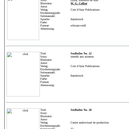
Story:
Lydia, soubrette de luxe
Illustrator:
W. G. Colber
Autor:
Verlag:
Cote d'Azur Publications
Erscheinungsjahr:
Seitenanzahl:
Sprache:
französisch
Farbe:
Format:
schwarz-weiß
Abmessung:
Titel:
SexBulles No. 22
Story:
interdit aux mineurs
Illustrator:
Autor:
Verlag:
Cote d'Azur Publications
Erscheinungsjahr:
Seitenanzahl:
Sprache:
französisch
Farbe:
Format:
Abmessung:
Titel:
SexBulles No. 20
Story:
Illustrator:
Autor:
Verlag:
Centre audiovisuel de production
Erscheinungsjahr:
Seitenanzahl:
32