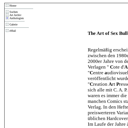
Home
Suchen
Art Archiv
Anthologien
Galerie
eMail
The Art of Sex Bull
Regelmäßig erschei
zwischen den 1980e
2000er Jahre von d
Verlagen "
C
ote d'
A
"
C
entre
a
udiovisue
veröffentlicht wurd
"
C
reation
A
rt
P
ress
sich alle mit C. A. P
waren es immer die 
manchen Comics sta
Verlag. In den Hefte
preiswerteren Varia
üblichen Hardcover
Im Laufe der Jahre 