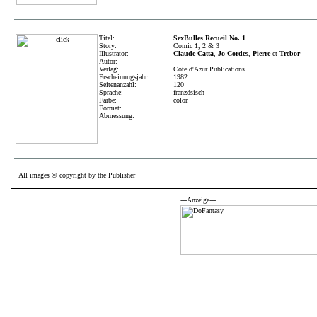
Titel:
SexBulles Recueil No. 1
Story:
Comic 1, 2 & 3
Illustrator:
Claude Catta
,
Jo Cordes
,
Pierre
et
Trebor
Autor:
Verlag:
Cote d'Azur Publications
Erscheinungsjahr:
1982
Seitenanzahl:
120
Sprache:
französisch
Farbe:
color
Format:
Abmessung:
All images © copyright by the Publisher
---Anzeige---