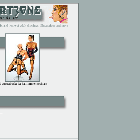
and home of adult drawings, illustrations and more
nd ausgedruckt ist halt immer noch am