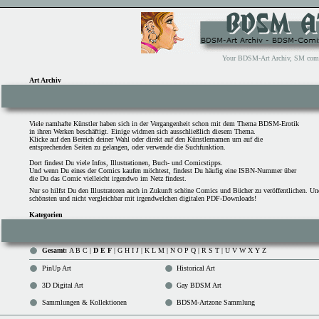
Your BDSM-Art Archiv, SM comix 
Art Archiv
Viele namhafte Künstler haben sich in der Vergangenheit schon mit dem Thema BDSM-Erotik
in ihren Werken beschäftigt. Einige widmen sich ausschließlich diesem Thema.
Klicke auf den Bereich deiner Wahl oder direkt auf den Künstlernamen um auf die
entsprechenden Seiten zu gelangen, oder verwende die
Suchfunktion
.
Dort findest Du viele Infos, Illustrationen, Buch- und Comicstipps.
Und wenn Du eines der Comics kaufen möchtest, findest Du häufig eine ISBN-Nummer über
die Du das Comic vielleicht irgendwo im Netz findest.
Nur so hilfst Du den Illustratoren auch in Zukunft schöne Comics und Bücher zu veröffentlichen. U
schönsten und nicht vergleichbar mit irgendwelchen digitalen PDF-Downloads!
Kategorien
Gesamt:
A B C
|
D E F
|
G H I J
|
K L M
|
N O P Q
|
R S T
|
U V W X Y Z
PinUp Art
Historical Art
3D Digital Art
Gay BDSM Art
Sammlungen & Kollektionen
BDSM-Artzone Sammlung