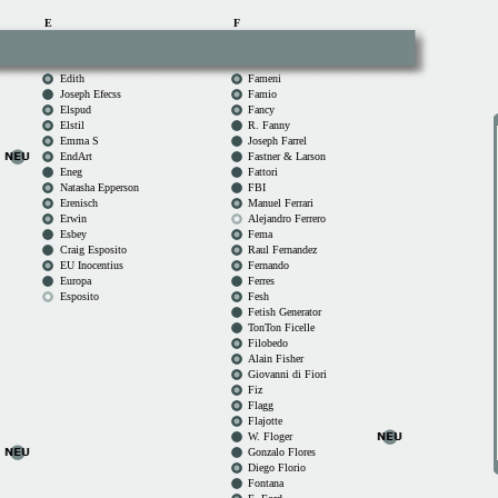
E
F
Edith
Fameni
Joseph Efecss
Famio
Elspud
Fancy
Elstil
R. Fanny
Emma S
Joseph Farrel
EndArt
Fastner & Larson
Eneg
Fattori
Natasha Epperson
FBI
Erenisch
Manuel Ferrari
Erwin
Alejandro Ferrero
Esbey
Fema
Craig Esposito
Raul Fernandez
EU Inocentius
Fernando
Europa
Ferres
Esposito
Fesh
Fetish Generator
TonTon Ficelle
Filobedo
Alain Fisher
Giovanni di Fiori
Fiz
Flagg
Flajotte
W. Floger
Gonzalo Flores
Diego Florio
Fontana