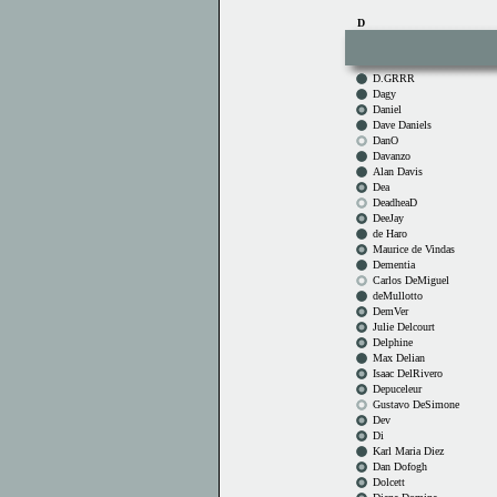
D
D.GRRR
Dagy
Daniel
Dave Daniels
DanO
Davanzo
Alan Davis
Dea
DeadheaD
DeeJay
de Haro
Maurice de Vindas
Dementia
Carlos DeMiguel
deMullotto
DemVer
Julie Delcourt
Delphine
Max Delian
Isaac DelRivero
Depuceleur
Gustavo DeSimone
Dev
Di
Karl Maria Diez
Dan Dofogh
Dolcett