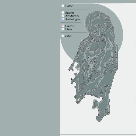
Home
Suchen
Art Archiv
Anthologien
Galerie
Links
eMail