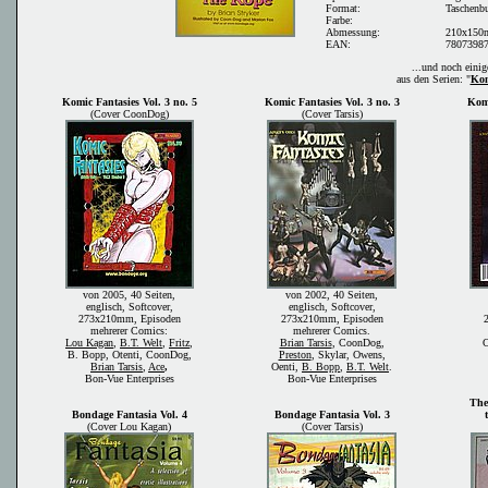
Format:
Taschenb
Farbe:
Abmessung:
210x15
EAN:
7807398
...und noch eini
aus den Serien: "
Kom
Komic Fantasies Vol. 3 no. 5
Komic Fantasies Vol. 3 no. 3
Komi
(Cover CoonDog)
(Cover Tarsis)
von 2005, 40 Seiten,
von 2002, 40 Seiten,
englisch, Softcover,
englisch, Softcover,
273x210mm, Episoden
273x210mm, Episoden
mehrerer Comics:
mehrerer Comics.
Lou Kagan
,
B.T. Welt
,
Fritz
,
Brian Tarsis
, CoonDog,
B. Bopp, Otenti, CoonDog,
Preston
, Skylar, Owens,
Brian Tarsis
,
Ace
,
Oenti,
B. Bopp
,
B.T. Welt
.
Bon-Vue Enterprises
Bon-Vue Enterprises
The
Bondage Fantasia Vol. 4
Bondage Fantasia Vol. 3
(Cover Lou Kagan)
(Cover Tarsis)