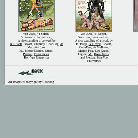
von 2002, 44 Seiten,
von 2001, 44 Seiten,
Softcover, color und sw.,
Softcover, color und sw.,
A nice sampling of artwork by
A nice sampling of artwork by
B.T. Welt
, Bryant, Crummy, CoonDog,
de
B. Bopp,
B.T. Welt
, Bryant,
Mullotto
,
Lee
,
CoonDog,
de Mullotto
,
M.
, Master Dragon, Otenti,
Marion Fox
,
Lou Kagan
,
Preston
,
Brian Tarsis
.
Legion,
M.
,
Brian Tarsis
,
Bon-Vue Enterprises
and
Preston
. Bon-Vue
Enterprises
All images © copyright by Coondog