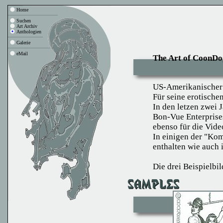
Home
Suchen
Art Archiv
Anthologien
Galerie
eMail
The Art of CoonDo
US-Amerikanischer
Für seine erotisch
In den letzen zwei 
Bon-Vue Enterprises
ebenso für die Vide
In einigen der "Kom
enthalten wie auch
Die drei Beispielbi