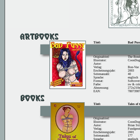
Titel:
Bad Pus
Originaltitel:
The Bond
Illustrator:
CoonDog
Autor:
Verlag:
Bon-Vue E
Erscheinungsjahr:
2003
Seitenanzahl:
40
Sprache:
englisch
Format:
Softcover
Farbe:
sw & col
Abmessung:
272x21
EAN:
7807398
Titel:
Tales of 
Originaltitel:
Illustrator:
CoonDo
Autor:
Brian Str
Verlag:
Fundgeon
Erscheinungsjahr:
2001
Seitenanzahl:
177
Sprache:
englisch