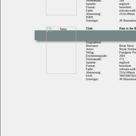
Seitenanzahl:
189
Sprache:
englisch
Format:
broschiert
Farbe:
schwarz-weiß
Abmessung:
215x140mm
ISBN:
Sonstiges:
30 Illustratio
Titel:
Pain is the 
Originaltitel:
Illustrator:
Brian Tarsis
Autor:
Bryan Stryke
Verlag:
Fundgeon Pr
Erscheinungsjahr:
2001
Seitenanzahl:
172
Sprache:
englisch
Format:
broschiert
Farbe:
schwarz-weiß
Abmessung:
215x140mm
EAN:
78073987925
Sonstiges:
30 Illustratio