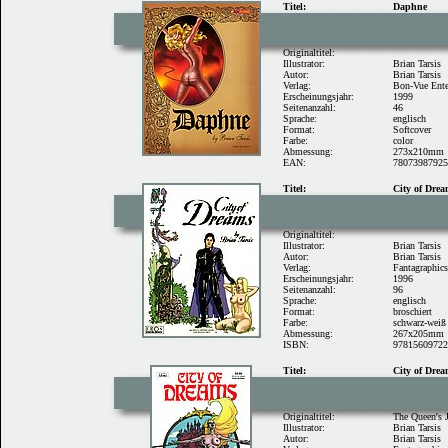
Titel:
Daphne
Originaltitel:
Illustrator:
Brian Tarsis
Autor:
Brian Tarsis
Verlag:
Bon-Vue Ente
Erscheinungsjahr:
1999
Seitenanzahl:
46
Sprache:
englisch
Format:
Softcover
Farbe:
color
Abmessung:
273x210mm
EAN:
78073987925
Titel:
City of Dre
Originaltitel:
Illustrator:
Brian Tarsis
Autor:
Brian Tarsis
Verlag:
Fantagraphic
Erscheinungsjahr:
1996
Seitenanzahl:
96
Sprache:
englisch
Format:
broschiert
Farbe:
schwarz-weiß
Abmessung:
267x205mm
ISBN:
9781560972
Titel:
City of Dre
Originaltitel:
The Queen's
Illustrator:
Brian Tarsis
Autor:
Brian Tarsis