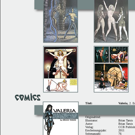
Titel:
Valeria
, 2. E
Originaltitel:
Illustrator:
Brian Tarsis
Autor:
Brian Tarsis
Verlag:
CCB Publish
Erscheinungsjahr:
2011
Seitenanzahl:
76