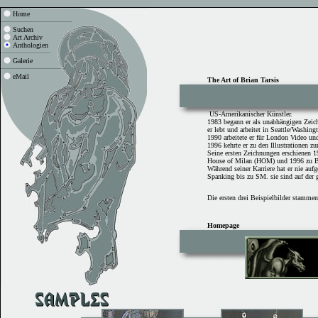
Home
Suchen
Art Archiv
Anthologien
Galerie
eMail
The Art of Brian Tarsis
US-Amerikanischer Künstler.
1983 begann er als unabhängigen Zei
er lebt und arbeitet in Seattle/Washin
1990 arbeitete er für London Video u
1996 kehrte er zu den Illustrationen 
Seine ersten Zeichnungen erschienen 
House of Milan (HOM) und 1996 zu 
Während seiner Karriere hat er nie auf
Spanking bis zu SM. sie sind auf der 
Die ersten drei Beispielbilder stammen
Homepage