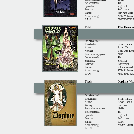
Seitenanzahl:
40
Sprache:
englisch
Format:
Softcover
Farbe:
schwarz-weiß
Abmessung:
270x210mm
EAN:
78073987925
Titel:
The Tarsis 
Originaltitel:
Illustrator:
Brian Tarsis
Autor:
Brian Tarsis
Verlag:
Bon-Vue Ente
Erscheinungsjahr:
2001
Seitenanzahl:
40
Sprache:
englisch
Format:
Softcover
Farbe:
schwarz-weiß
Abmessung:
273x210mm
EAN:
78073987925
Titel:
Daphne
(Nac
Originaltitel:
Illustrator:
Brian Tarsis
Autor:
Brian Tarsis
Verlag:
Belrose
Erscheinungsjahr:
1999
Seitenanzahl:
46
Sprache:
englisch
Format:
Softcover
Farbe:
color
Abmessung:
295x215mm
ISBN: