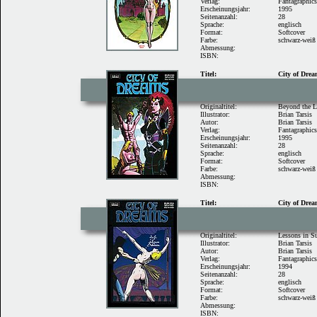
Verlag:
Fantagraphic
Erscheinungsjahr:
1995
Seitenanzahl:
28
Sprache:
englisch
Format:
Softcover
Farbe:
schwarz-weiß
Abmessung:
ISBN:
Titel:
City of Dre
Originaltitel:
Beyond the L
Illustrator:
Brian Tarsis
Autor:
Brian Tarsis
Verlag:
Fantagraphic
Erscheinungsjahr:
1995
Seitenanzahl:
28
Sprache:
englisch
Format:
Softcover
Farbe:
schwarz-weiß
Abmessung:
ISBN:
Titel:
City of Dre
Originaltitel:
Lessons in S
Illustrator:
Brian Tarsis
Autor:
Brian Tarsis
Verlag:
Fantagraphic
Erscheinungsjahr:
1994
Seitenanzahl:
28
Sprache:
englisch
Format:
Softcover
Farbe:
schwarz-weiß
Abmessung:
ISBN: