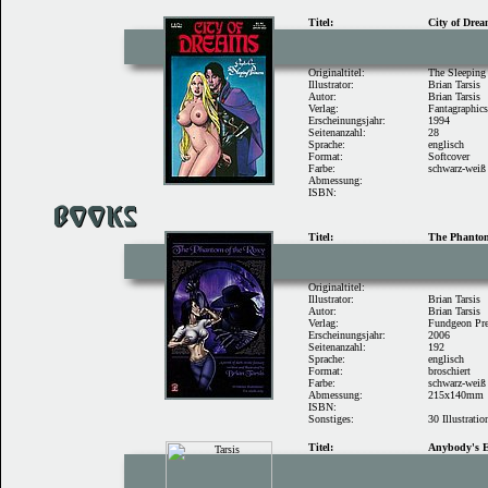
Titel:
City of Dre
Originaltitel:
The Sleeping
Illustrator:
Brian Tarsis
Autor:
Brian Tarsis
Verlag:
Fantagraphic
Erscheinungsjahr:
1994
Seitenanzahl:
28
Sprache:
englisch
Format:
Softcover
Farbe:
schwarz-weiß
Abmessung:
ISBN:
Titel:
The Phantom
Originaltitel:
Illustrator:
Brian Tarsis
Autor:
Brian Tarsis
Verlag:
Fundgeon Pr
Erscheinungsjahr:
2006
Seitenanzahl:
192
Sprache:
englisch
Format:
broschiert
Farbe:
schwarz-weiß
Abmessung:
215x140mm
ISBN:
Sonstiges:
30 Illustratio
Titel:
Anybody's 